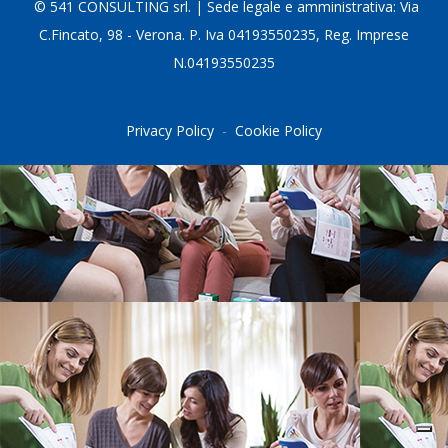
© 5
41 CONSULTING srl. | Sede legale e amministrativa: Via
C.Fincato, 98 - Verona. P. Iva 04193550235, Reg. Imprese
N.04193550235
Privacy Policy
-
Cookie Policy